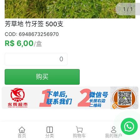
1
/
1
芳草地 竹牙签 500支
COD: 6948673256970
R$ 6,00
/盒
购买
首页
分类
购物车
我的账户