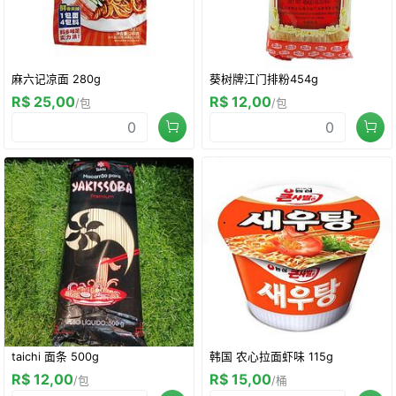
麻六记凉面 280g
葵树牌江门排粉454g
R$ 25,00
R$ 12,00
/包
/包
taichi 面条 500g
韩国 农心拉面虾味 115g
R$ 12,00
R$ 15,00
/包
/桶