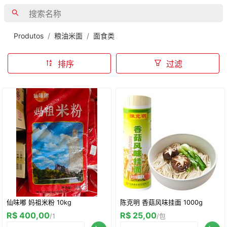
Produtos
粮油米面
面食类
排序
过滤
仙味嘟 妈祖米粉 10kg
陈克明 香菇风味挂面 1000g
R$ 400,00
R$ 25,00
/1
/包