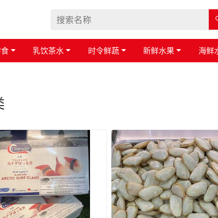
零食
乳饮茶水
时令鲜蔬
新鲜水果
海鲜
类