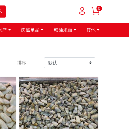
0
水产
肉禽单品
粮油米面
其他
排序