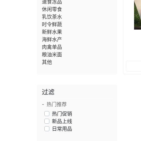
速食冻品
休闲零食
乳饮茶水
时令鲜蔬
新鲜水果
海鲜水产
肉禽单品
粮油米面
其他
过滤
热门推荐
热门促销
新品上线
日常用品