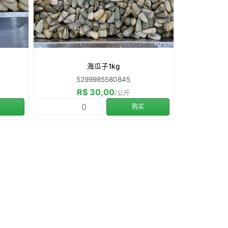
海瓜子1kg
5299985580845
R$ 30,00
/公斤
购买