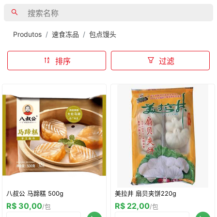
Produtos
速食冻品
包点馒头
排序
过滤
八叔公 马蹄糕 500g
美拉井 扇贝夹饼220g
R$ 30,00
R$ 22,00
/包
/包