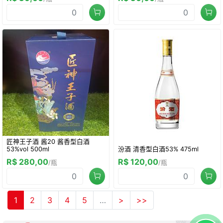
匠神王子酒 酱20 酱香型白酒
53%vol 500ml
汾酒 清香型白酒53% 475ml
R$ 280,00
R$ 120,00
/瓶
/瓶
1
2
3
4
5
…
>
>>