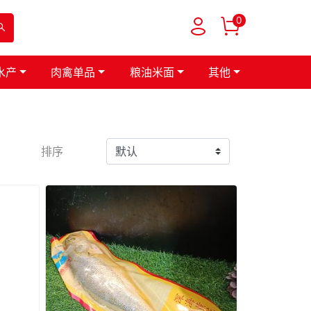
0
水产
肉禽单品
粮油米面
其他
排序