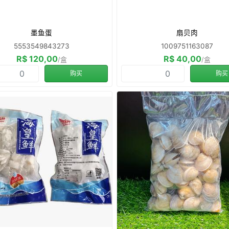
墨鱼蛋
扇贝肉
5553549843273
1009751163087
R$ 120,00
R$ 40,00
/盒
/盒
购买
购买