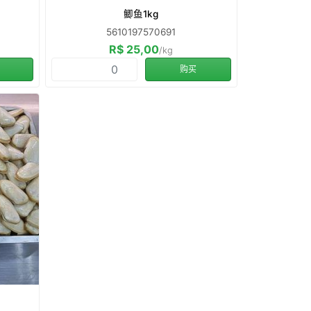
鲫鱼1kg
5610197570691
R$ 25,00
/kg
购买