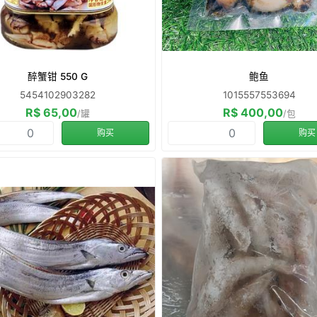
醉蟹钳 550 G
鲍鱼
5454102903282
1015557553694
R$ 65,00
R$ 400,00
/罐
/包
购买
购买