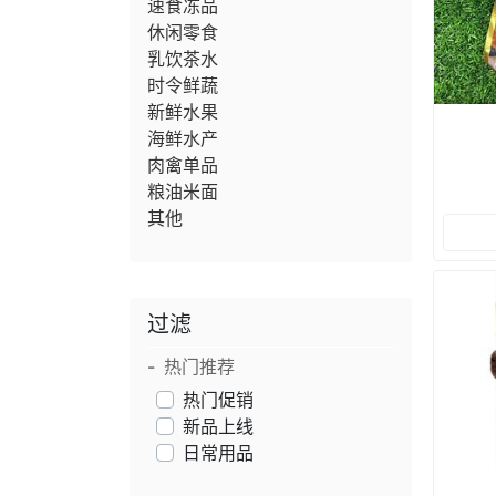
速食冻品
休闲零食
乳饮茶水
时令鲜蔬
新鲜水果
海鲜水产
肉禽单品
粮油米面
其他
过滤
热门推荐
热门促销
新品上线
日常用品