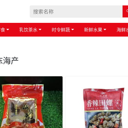
零食
乳饮茶水
时令鲜蔬
新鲜水果
海鲜
冻海产