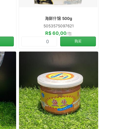
海鲜什锦 500g
5053575097621
R$ 60,00
/包
购买