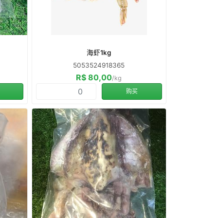
海虾1kg
5053524918365
R$ 80,00
/kg
购买