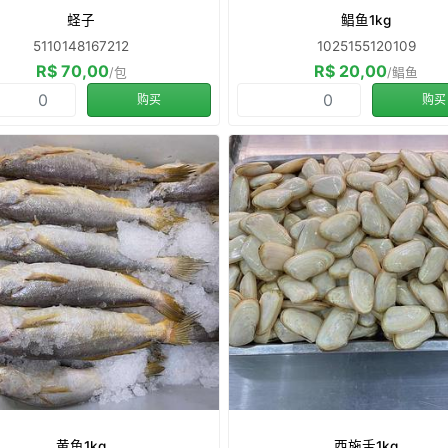
蛏子
鲳鱼1kg
5110148167212
1025155120109
R$ 70,00
R$ 20,00
/包
/鲳鱼
购买
购买
黄鱼1kg
西施舌1kg