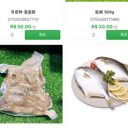
寻食种 海皇鲜
蛤蜊 500g
5753509937770
5755495171989
R$ 50,00
R$ 30,00
/包
/包
购买
购买