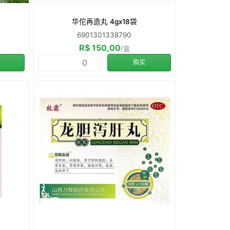
华佗再造丸 4gx18袋
6901301338790
R$ 150,00
/盒
购买