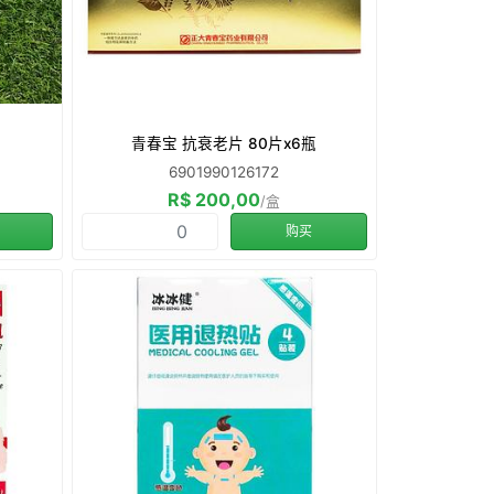
青春宝 抗衰老片 80片x6瓶
6901990126172
R$ 200,00
/盒
购买