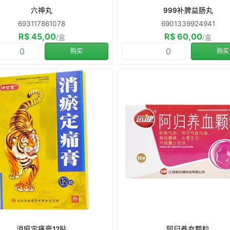
六神丸
999补脾益肠丸
693117861078
6901339924941
R$ 45,00
R$ 60,00
/盒
/盒
购买
购买
消瘀定痛膏12贴
阿归养血颗粒