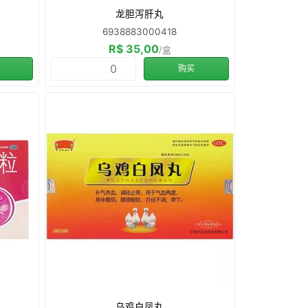
龙胆泻肝丸
6938883000418
R$ 35,00
/盒
购买
乌鸡白凤丸