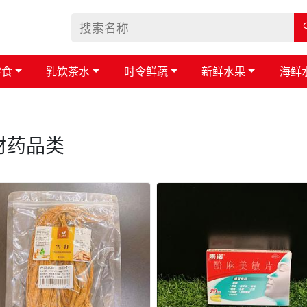
零食
乳饮茶水
时令鲜蔬
新鲜水果
海鲜
材药品类