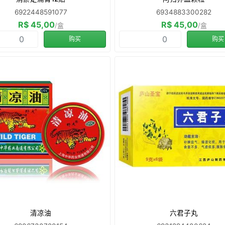
6922448591077
6934883300282
R$ 45,00
R$ 45,00
/盒
/盒
购买
购买
清凉油
六君子丸