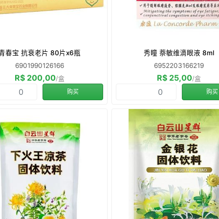
青春宝 抗衰老片 80片x6瓶
秀瞳 萘敏维滴眼液 8ml
6901990126166
6952203166219
R$ 200,00
R$ 25,00
/盒
/盒
购买
购买