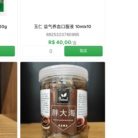
0g
玉仁 益气养血口服液 10mlx10
6925323760995
R$ 40,00
/盒
购买