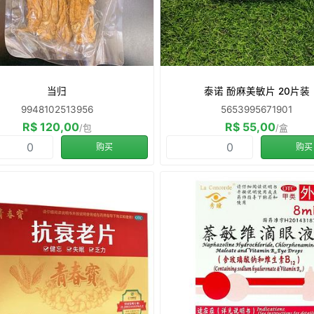
当归
泰诺 酚麻美敏片 20片装
9948102513956
5653995671901
R$ 120,00
R$ 55,00
/包
/盒
购买
购买