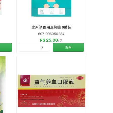
冰冰健 医用退热贴 6贴装
6971996050284
R$ 25,00
/盒
购买