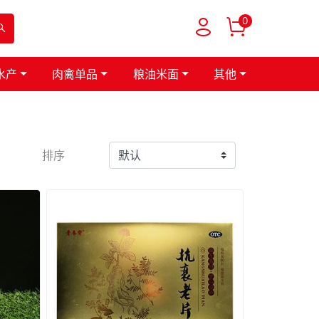
0
水产
肉禽单品
粮油米面
其他
排序