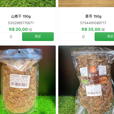
山楂干 150g
黄芩 150g
5352995715671
5754491089717
R$ 20,00
R$ 35,00
/瓶
/罐
购买
购买