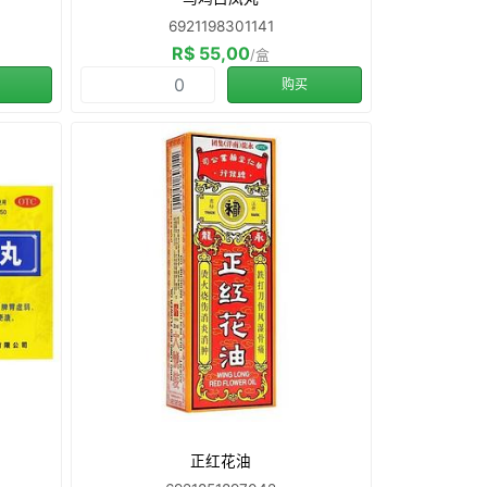
6921198301141
R$ 55,00
/盒
购买
正红花油