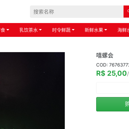
零食
乳饮茶水
时令鲜蔬
新鲜水果
海鲜
嘻螺会
COD: 7676377
R$ 25,00