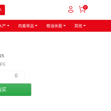
0
水产
肉禽单品
粮油米面
其他
25
/pç
购买