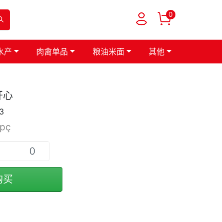
0
水产
肉禽单品
粮油米面
其他
开心
3
/pç
购买