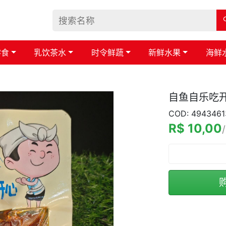
零食
乳饮茶水
时令鲜蔬
新鲜水果
海鲜
自鱼自乐吃
COD: 4943461
R$ 10,00